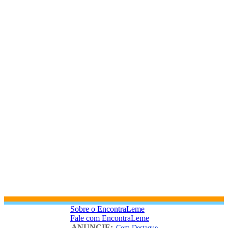
Sobre o EncontraLeme
Fale com EncontraLeme
ANUNCIE:
Com Destaque