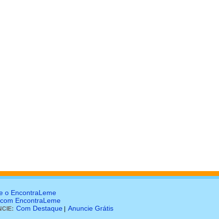
e o EncontraLeme
 com EncontraLeme
Com Destaque
Anuncie Grátis
CIE:
|