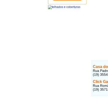
Casa d
Rua Padre
(19) 355
Click G
Rua Romão
(19) 357