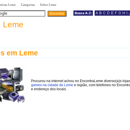
|
|
|
tícias Leme
Categorias
Sobre Leme
a
Leme
s em Leme
Procurou na internet achou no EncontraLeme diverso(a)s lojas
games na cidade de Leme
e região, com telefones no Encont
e endereço dos locais.