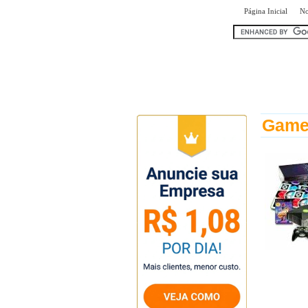
|
Página Inicial
No
encontr
Game