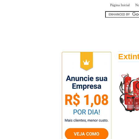
|
Página Inicial
No
encontr
Extin