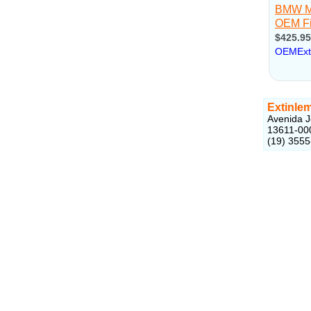
Extinle
Avenida J
13611-00
(19) 355