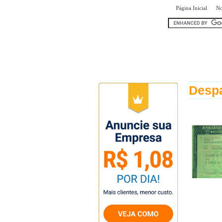
|
Página Inicial
No
encontr
Desp