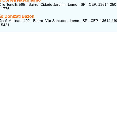
ne Corrêa Nascimento
lio Tonolli, 565 - Bairro: Cidade Jardim - Leme - SP - CEP: 13614-250
4-1776
ão Donizati Bazon
José Molinari, 492 - Bairro: Vila Santucci - Leme - SP - CEP: 13614-19
1-5421