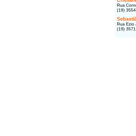
Cristia
Rua Corné
(19) 355
Sebasti
Rua Ezio 
(19) 357